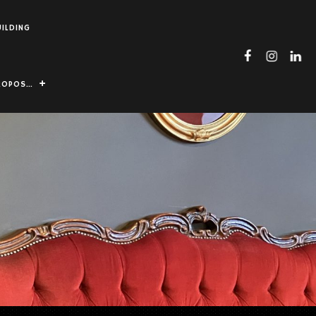
UILDING
ROPOS…