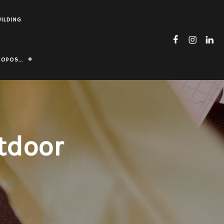
UILDING
ROPOS…
tdoor