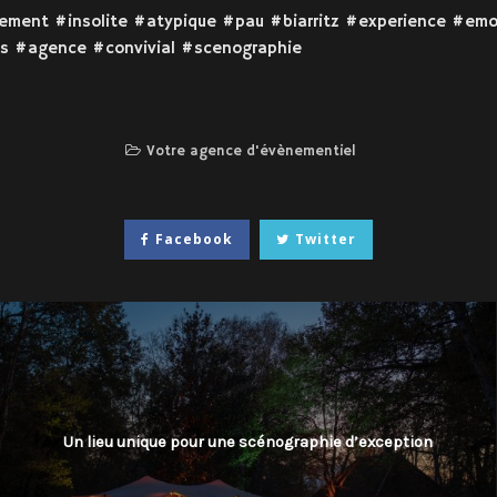
ment #insolite #atypique #pau #biarritz #experience #emo
ns #agence #convivial #scenographie
Votre agence d'évènementiel
Facebook
Twitter
Un lieu unique pour une scénographie d’exception