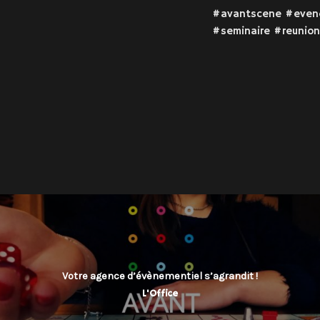
#avantscene #evene
#seminaire #reunio
Votre agence d’évènementiel s’agrandit !
L'Office