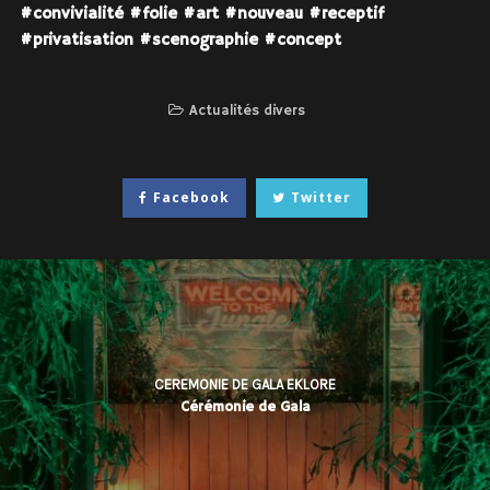
#convivialité
#folie
#art
#nouveau
#receptif
#privatisation
#scenographie
#concept
Actualités divers
Facebook
Twitter
CEREMONIE DE GALA EKLORE
Cérémonie de Gala