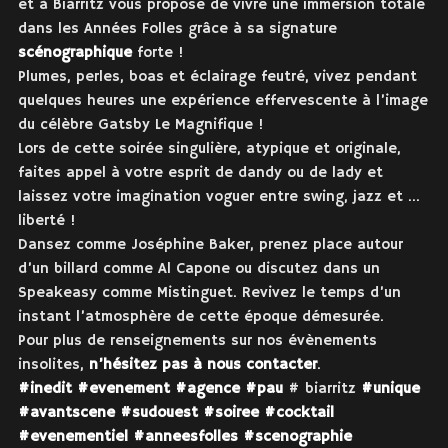
et à Biarritz vous propose de vivre une immersion totale
dans les Années Folles grâce à sa signature
scénographique
forte !
Plumes, perles, boas et éclairage feutré, vivez pendant
quelques heures une expérience effervescente à l’image
du célèbre Gatsby Le Magnifique !
Lors de cette soirée singulière, atypique et originale,
faites appel à votre esprit de dandy ou de lady et
laissez votre imagination voguer entre swing, jazz et …
liberté !
Dansez comme Joséphine Baker, prenez place autour
d’un billard comme Al Capone ou discutez dans un
Speakeasy comme Mistinguet. Revivez le temps d’un
instant l’atmosphère de cette époque démesurée.
Pour plus de renseignements sur nos évènements
insolites,
n’hésitez pas à nous contacter
.
#inedit
#evenement
#agence
#pau
# biarritz
#unique
#avantscene
#sudouest
#soiree
#cocktail
#evenementiel
#anneesfolles
#scenographie