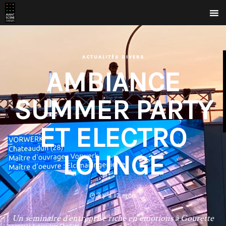
ACTUALITÉS DIVERS
AMBIANCE
SUMMER PARTY
ET ELECTRO
LOUNGE
il y a 12 mois
Un séminaire d'entreprise riche en émotions à Gourette