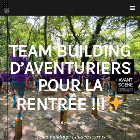
ACTUALITÉS DIVERS
TEAM BUILDING
D’AVENTURIERS
POUR LA
RENTRÉE !!!
il y a 9 mois
Team building : Les défis zarbis