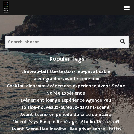
Search
for:
Popular Tags
chateau-laffitte-teston-lieu-privatisable
scenographie avant scene pau
Cocktail dînatoire évènement expérience Avant Scène
Soirée Expérience
Évènement lounge Expérience Agence Pau
loffice-nouveaux-bureaux-davant-scene
Avant Scène en période de crise sanitaire
Piment Pays Basque Repérage
Studio TV
Le Loft
Avant Scène Lieu Insolite
lieu privatisante
tatto