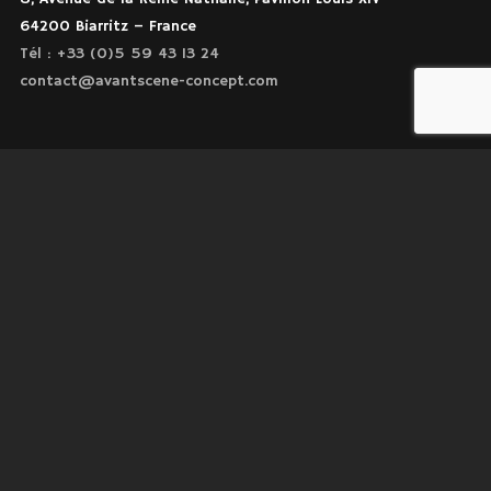
64200 Biarritz – France
Tél : +33 (0)5 59 43 13 24
contact@avantscene-concept.com
Contactez nous
Dernières actualités
CEREMONIE DE GALA EKLORE
LANCEMENT DE LA TWINGO