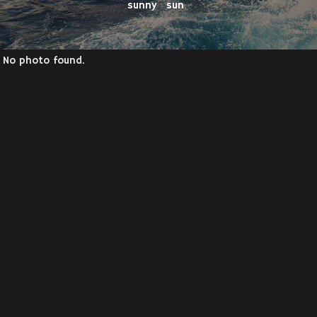
sunny
sun
No photo found.